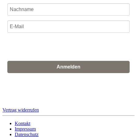
Ich stimme zu, dass meine personenbezogenen Daten
genutzt werden, um werbliche E-Mails zu erhalten, und
weiß, dass ich dies jederzeit widerrufen kann.
Anmelden
Für den Versand unserer Newsletter nutzen wir rapidmail. Mit
Ihrer Anmeldung stimmen Sie zu, dass die eingegebenen Daten
an rapidmail übermittelt werden. Beachten Sie bitte deren
AGB
und
Datenschutzbestimmungen
.
Vertrag widerrufen
Kontakt
Impressum
Datenschutz