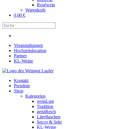
Roséwein
Warenkorb
0,00
€
Veranstaltungen
Hochzeitslocation
Partner
KL-Weine
Kontakt
Preisliste
Shop
Kategorien
weinLust
Tradition
geistReich
Literflaschen
Secco & Sekt
KL-Weine