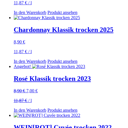
11,87
€
/
l
In den Warenkorb
Produkt ansehen
Chardonnay Klassik trocken 2025
8,90
€
11,87
€
/
l
In den Warenkorb
Produkt ansehen
Angebot!
Rosé Klassik trocken 2023
Ursprünglicher
Aktueller
8,90
€
7,00
€
Preis
Preis
11,87
€
/
l
war:
ist:
8,90 €
7,00 €.
In den Warenkorb
Produkt ansehen
WEIN[ROT] Cuvée trocken 2022