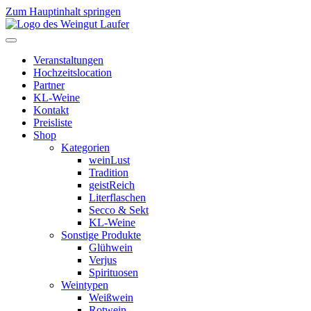
Zum Hauptinhalt springen
Veranstaltungen
Hochzeitslocation
Partner
KL-Weine
Kontakt
Preisliste
Shop
Kategorien
weinLust
Tradition
geistReich
Literflaschen
Secco & Sekt
KL-Weine
Sonstige Produkte
Glühwein
Verjus
Spirituosen
Weintypen
Weißwein
Rotwein