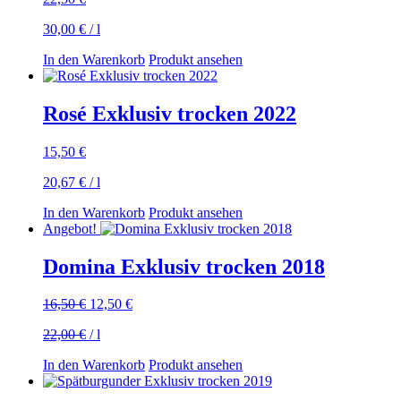
30,00
€
/
l
In den Warenkorb
Produkt ansehen
Rosé Exklusiv trocken 2022
15,50
€
20,67
€
/
l
In den Warenkorb
Produkt ansehen
Angebot!
Domina Exklusiv trocken 2018
Ursprünglicher
Aktueller
16,50
€
12,50
€
Preis
Preis
22,00
€
/
l
war:
ist:
16,50 €
12,50 €.
In den Warenkorb
Produkt ansehen