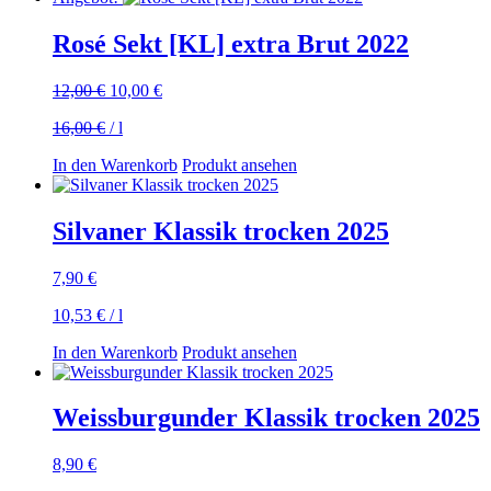
Rosé Sekt [KL] extra Brut 2022
Ursprünglicher
Aktueller
12,00
€
10,00
€
Preis
Preis
16,00
€
/
l
war:
ist:
12,00 €
10,00 €.
In den Warenkorb
Produkt ansehen
Silvaner Klassik trocken 2025
7,90
€
10,53
€
/
l
In den Warenkorb
Produkt ansehen
Weissburgunder Klassik trocken 2025
8,90
€