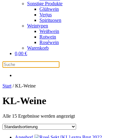
Sonstige Produkte
Glühwein
Verjus
Spirituosen
Weintypen
Weißwein
Rotwein
Roséwein
Warenkorb
0,00
€
Start
/ KL-Weine
KL-Weine
Alle 15 Ergebnisse werden angezeigt
Angebot!