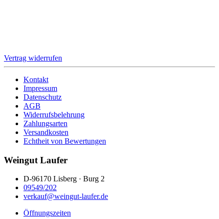
Für den Versand unserer Newsletter nutzen wir rapidmail. Mit
Ihrer Anmeldung stimmen Sie zu, dass die eingegebenen Daten
an rapidmail übermittelt werden. Beachten Sie bitte deren
AGB
und
Datenschutzbestimmungen
.
Vertrag widerrufen
Kontakt
Impressum
Datenschutz
AGB
Widerrufsbelehrung
Zahlungsarten
Versandkosten
Echtheit von Bewertungen
Weingut Laufer
D-96170 Lisberg · Burg 2
09549/202
verkauf@weingut-laufer.de
Öffnungszeiten