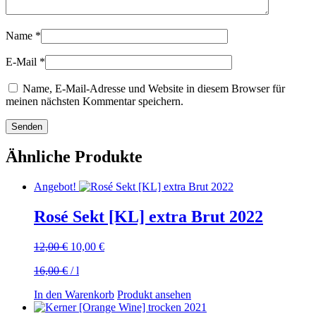
Name
*
E-Mail
*
Name, E-Mail-Adresse und Website in diesem Browser für
meinen nächsten Kommentar speichern.
Ähnliche Produkte
Angebot!
Rosé Sekt [KL] extra Brut 2022
Ursprünglicher
Aktueller
12,00
€
10,00
€
Preis
Preis
16,00
€
/
l
war:
ist:
12,00 €
10,00 €.
In den Warenkorb
Produkt ansehen