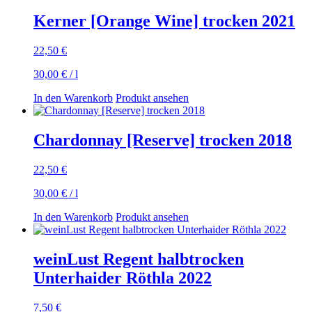
Kerner [Orange Wine] trocken 2021
22,50
€
30,00
€
/
l
In den Warenkorb
Produkt ansehen
Chardonnay [Reserve] trocken 2018
22,50
€
30,00
€
/
l
In den Warenkorb
Produkt ansehen
weinLust Regent halbtrocken
Unterhaider Röthla 2022
7,50
€