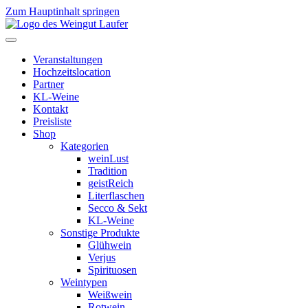
Zum Hauptinhalt springen
Veranstaltungen
Hochzeitslocation
Partner
KL-Weine
Kontakt
Preisliste
Shop
Kategorien
weinLust
Tradition
geistReich
Literflaschen
Secco & Sekt
KL-Weine
Sonstige Produkte
Glühwein
Verjus
Spirituosen
Weintypen
Weißwein
Rotwein