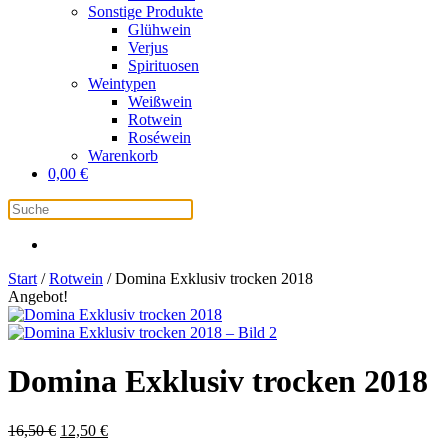
Sonstige Produkte
Glühwein
Verjus
Spirituosen
Weintypen
Weißwein
Rotwein
Roséwein
Warenkorb
0,00
€
Start
/
Rotwein
/ Domina Exklusiv trocken 2018
Angebot!
Domina Exklusiv trocken 2018
Ursprünglicher
Aktueller
16,50
€
12,50
€
Preis
Preis