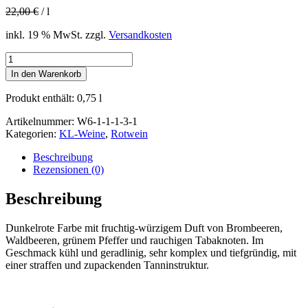
22,00
€
/
l
war:
ist:
16,50 €
12,50 €.
inkl. 19 % MwSt.
zzgl.
Versandkosten
Domina
Exklusiv
In den Warenkorb
trocken
2018
Produkt enthält: 0,75
l
Menge
Artikelnummer:
W6-1-1-1-3-1
Kategorien:
KL-Weine
,
Rotwein
Beschreibung
Rezensionen (0)
Beschreibung
Dunkelrote Farbe mit fruchtig-würzigem Duft von Brombeeren,
Waldbeeren, grünem Pfeffer und rauchigen Tabaknoten. Im
Geschmack kühl und geradlinig, sehr komplex und tiefgründig, mit
einer straffen und zupackenden Tanninstruktur.