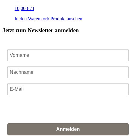
10,00
€
/
l
In den Warenkorb
Produkt ansehen
Jetzt zum Newsletter anmelden
Ich stimme zu, dass meine personenbezogenen Daten
genutzt werden, um werbliche E-Mails zu erhalten, und
weiß, dass ich dies jederzeit widerrufen kann.
Anmelden