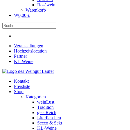
Roséwein
Warenkorb
0,00
€
Veranstaltungen
Hochzeitslocation
Partner
KL-Weine
Kontakt
Preisliste
Shop
Kategorien
weinLust
Tradition
geistReich
Literflaschen
Secco & Sekt
KL-Weine