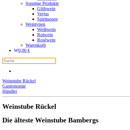
Sonstige Produkte
Glühwein
Verjus
Spirituosen
Weintypen
Weißwein
Rotwein
Roséwein
Warenkorb
0,00
€
Weinstube Rückel
Gastronomie
Händler
Weinstube Rückel
Die älteste Weinstube Bambergs