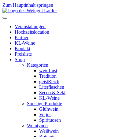
Zum Hauptinhalt springen
Veranstaltungen
Hochzeitslocation
Partner
KL-Weine
Kontakt
Preisliste
Shop
Kategorien
weinLust
Tradition
geistReich
Literflaschen
Secco & Sekt
KL-Weine
Sonstige Produkte
Glühwein
Verjus
Spirituosen
Weintypen
Weißwein
Rotwein