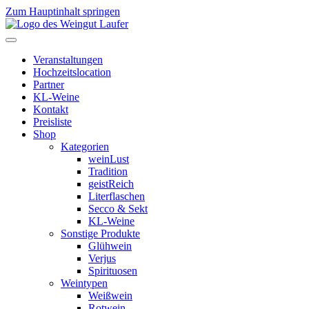
Zum Hauptinhalt springen
Veranstaltungen
Hochzeitslocation
Partner
KL-Weine
Kontakt
Preisliste
Shop
Kategorien
weinLust
Tradition
geistReich
Literflaschen
Secco & Sekt
KL-Weine
Sonstige Produkte
Glühwein
Verjus
Spirituosen
Weintypen
Weißwein
Rotwein