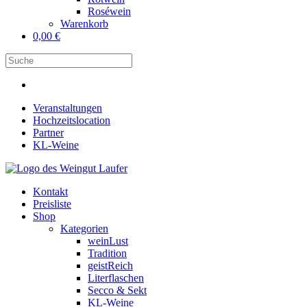
Roséwein
Warenkorb
0,00
€
Veranstaltungen
Hochzeitslocation
Partner
KL-Weine
Kontakt
Preisliste
Shop
Kategorien
weinLust
Tradition
geistReich
Literflaschen
Secco & Sekt
KL-Weine