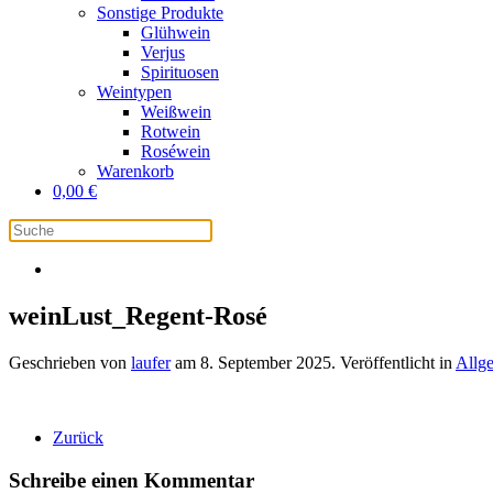
Sonstige Produkte
Glühwein
Verjus
Spirituosen
Weintypen
Weißwein
Rotwein
Roséwein
Warenkorb
0,00
€
weinLust_Regent-Rosé
Geschrieben von
laufer
am
8. September 2025
. Veröffentlicht in
Allg
Zurück
Schreibe einen Kommentar