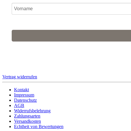
Ich stimme zu, dass meine personenbezogenen Daten genut
Für den Versand unserer Newsletter nutzen wir rapidmail. Mit Ihrer
Vertrag widerrufen
Kontakt
Impressum
Datenschutz
AGB
Widerrufsbelehrung
Zahlungsarten
Versandkosten
Echtheit von Bewertungen