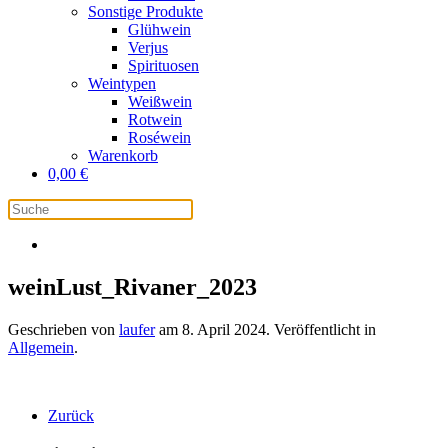
Sonstige Produkte
Glühwein
Verjus
Spirituosen
Weintypen
Weißwein
Rotwein
Roséwein
Warenkorb
0,00
€
weinLust_Rivaner_2023
Geschrieben von
laufer
am
8. April 2024
. Veröffentlicht in
Allgemein
.
Zurück