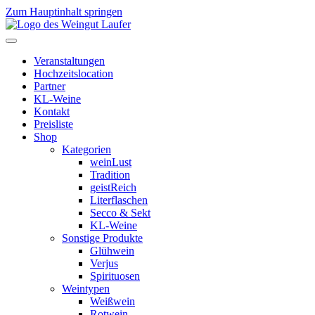
Zum Hauptinhalt springen
Veranstaltungen
Hochzeitslocation
Partner
KL-Weine
Kontakt
Preisliste
Shop
Kategorien
weinLust
Tradition
geistReich
Literflaschen
Secco & Sekt
KL-Weine
Sonstige Produkte
Glühwein
Verjus
Spirituosen
Weintypen
Weißwein
Rotwein