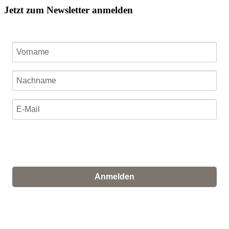
Jetzt zum Newsletter anmelden
Ich stimme zu, dass meine personenbezogenen Daten
genutzt werden, um werbliche E-Mails zu erhalten, und
weiß, dass ich dies jederzeit widerrufen kann.
Anmelden
Für den Versand unserer Newsletter nutzen wir rapidmail. Mit
Ihrer Anmeldung stimmen Sie zu, dass die eingegebenen Daten
an rapidmail übermittelt werden. Beachten Sie bitte deren
AGB
und
Datenschutzbestimmungen
.