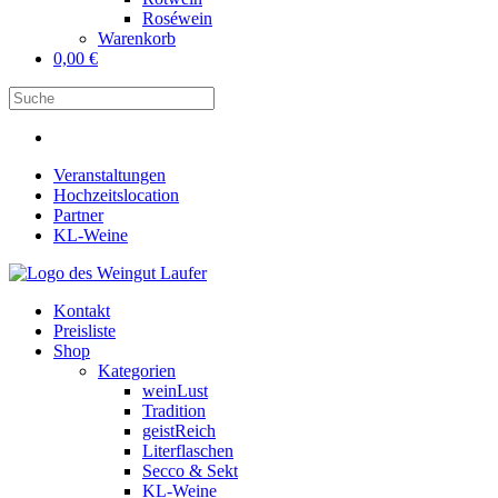
Roséwein
Warenkorb
0,00
€
Veranstaltungen
Hochzeitslocation
Partner
KL-Weine
Kontakt
Preisliste
Shop
Kategorien
weinLust
Tradition
geistReich
Literflaschen
Secco & Sekt
KL-Weine