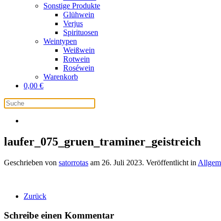
Sonstige Produkte
Glühwein
Verjus
Spirituosen
Weintypen
Weißwein
Rotwein
Roséwein
Warenkorb
0,00
€
laufer_075_gruen_traminer_geistreich
Geschrieben von
satorrotas
am
26. Juli 2023
. Veröffentlicht in
Allgem
Zurück
Schreibe einen Kommentar