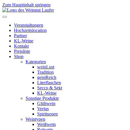
Zum Hauptinhalt springen
Veranstaltungen
Hochzeitslocation
Partner
KL-Weine
Kontakt
Preisliste
Shop
Kategorien
weinLust
Tradition
geistReich
Literflaschen
Secco & Sekt
KL-Weine
Sonstige Produkte
Glühwein
Verjus
Spirituosen
Weintypen
Weißwein
Rotwein