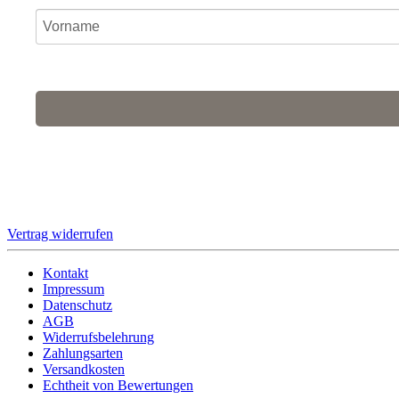
Ich stimme zu, dass meine personenbezogenen Daten genut
Für den Versand unserer Newsletter nutzen wir rapidmail. Mit Ihrer
Vertrag widerrufen
Kontakt
Impressum
Datenschutz
AGB
Widerrufsbelehrung
Zahlungsarten
Versandkosten
Echtheit von Bewertungen