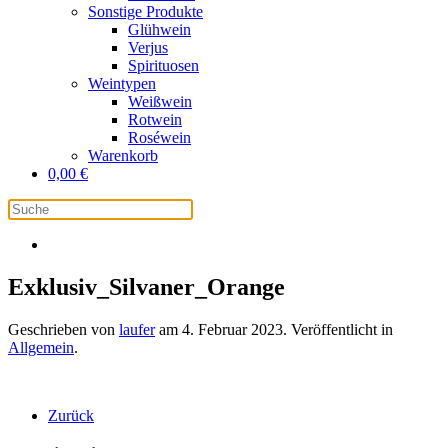
Sonstige Produkte
Glühwein
Verjus
Spirituosen
Weintypen
Weißwein
Rotwein
Roséwein
Warenkorb
0,00
€
Exklusiv_Silvaner_Orange
Geschrieben von
laufer
am
4. Februar 2023
. Veröffentlicht in
Allgemein
.
Zurück