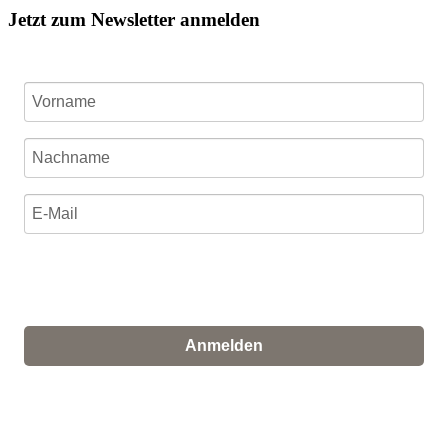
Jetzt zum Newsletter anmelden
Ich stimme zu, dass meine personenbezogenen Daten
genutzt werden, um werbliche E-Mails zu erhalten, und
weiß, dass ich dies jederzeit widerrufen kann.
Anmelden
Für den Versand unserer Newsletter nutzen wir rapidmail. Mit
Ihrer Anmeldung stimmen Sie zu, dass die eingegebenen Daten
an rapidmail übermittelt werden. Beachten Sie bitte deren
AGB
und
Datenschutzbestimmungen
.