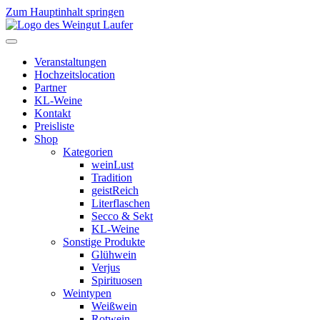
Zum Hauptinhalt springen
Veranstaltungen
Hochzeitslocation
Partner
KL-Weine
Kontakt
Preisliste
Shop
Kategorien
weinLust
Tradition
geistReich
Literflaschen
Secco & Sekt
KL-Weine
Sonstige Produkte
Glühwein
Verjus
Spirituosen
Weintypen
Weißwein
Rotwein