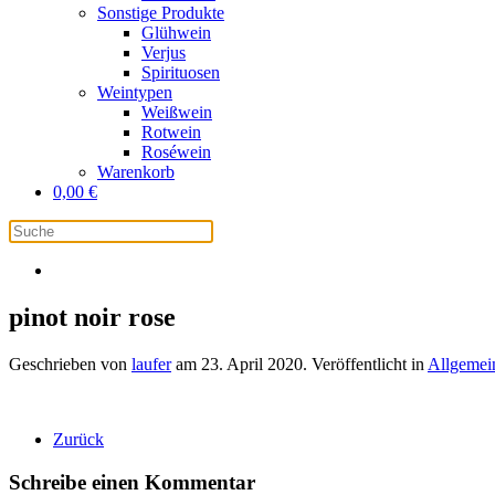
Sonstige Produkte
Glühwein
Verjus
Spirituosen
Weintypen
Weißwein
Rotwein
Roséwein
Warenkorb
0,00
€
pinot noir rose
Geschrieben von
laufer
am
23. April 2020
. Veröffentlicht in
Allgemei
Zurück
Schreibe einen Kommentar