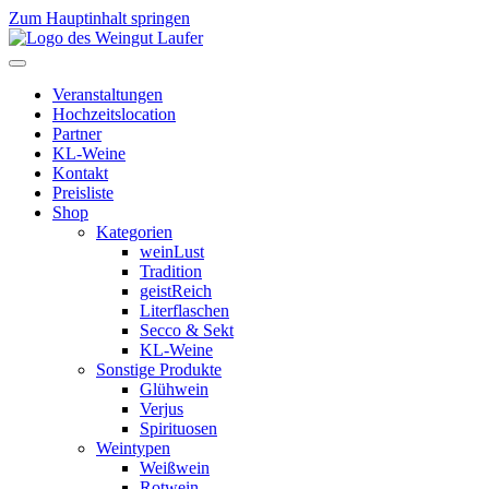
Zum Hauptinhalt springen
Veranstaltungen
Hochzeitslocation
Partner
KL-Weine
Kontakt
Preisliste
Shop
Kategorien
weinLust
Tradition
geistReich
Literflaschen
Secco & Sekt
KL-Weine
Sonstige Produkte
Glühwein
Verjus
Spirituosen
Weintypen
Weißwein
Rotwein