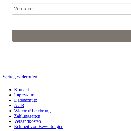
Ich stimme zu, dass meine personenbezogenen Daten genut
Für den Versand unserer Newsletter nutzen wir rapidmail. Mit Ihrer
Vertrag widerrufen
Kontakt
Impressum
Datenschutz
AGB
Widerrufsbelehrung
Zahlungsarten
Versandkosten
Echtheit von Bewertungen