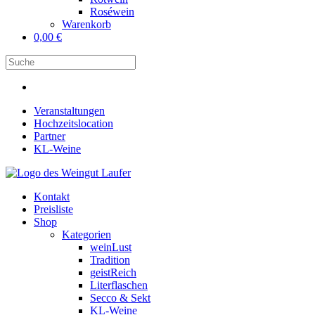
Roséwein
Warenkorb
0,00
€
Veranstaltungen
Hochzeitslocation
Partner
KL-Weine
Kontakt
Preisliste
Shop
Kategorien
weinLust
Tradition
geistReich
Literflaschen
Secco & Sekt
KL-Weine