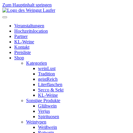
Zum Hauptinhalt springen
Veranstaltungen
Hochzeitslocation
Partner
KL-Weine
Kontakt
Preisliste
Shop
Kategorien
weinLust
Tradition
geistReich
Literflaschen
Secco & Sekt
KL-Weine
Sonstige Produkte
Glühwein
Verjus
Spirituosen
Weintypen
Weißwein
Rotwein