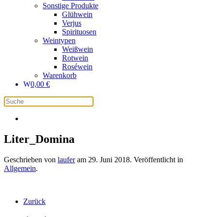
Sonstige Produkte
Glühwein
Verjus
Spirituosen
Weintypen
Weißwein
Rotwein
Roséwein
Warenkorb
0,00
€
Liter_Domina
Geschrieben von
laufer
am
29. Juni 2018
. Veröffentlicht in
Allgemein
.
Zurück