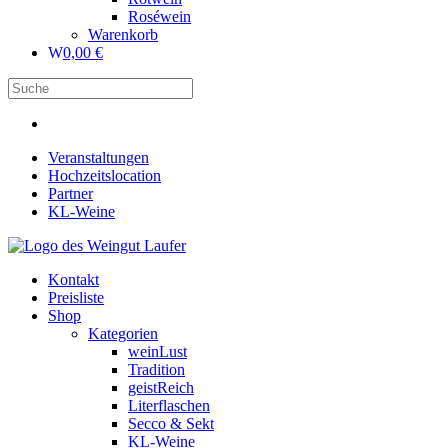
Roséwein
Warenkorb
0,00
€
Veranstaltungen
Hochzeitslocation
Partner
KL-Weine
Kontakt
Preisliste
Shop
Kategorien
weinLust
Tradition
geistReich
Literflaschen
Secco & Sekt
KL-Weine