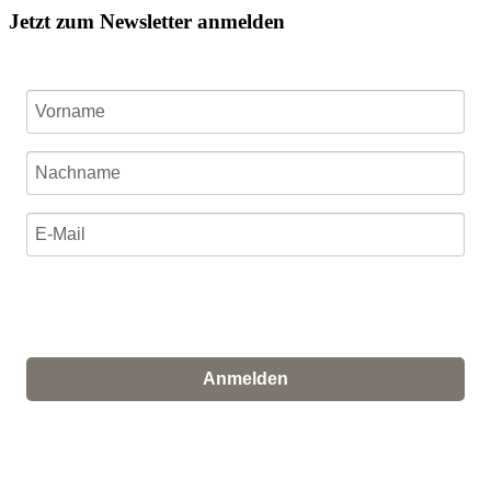
Jetzt zum Newsletter anmelden
Ich stimme zu, dass meine personenbezogenen Daten
genutzt werden, um werbliche E-Mails zu erhalten, und
weiß, dass ich dies jederzeit widerrufen kann.
Anmelden
Für den Versand unserer Newsletter nutzen wir rapidmail. Mit
Ihrer Anmeldung stimmen Sie zu, dass die eingegebenen Daten
an rapidmail übermittelt werden. Beachten Sie bitte deren
AGB
und
Datenschutzbestimmungen
.