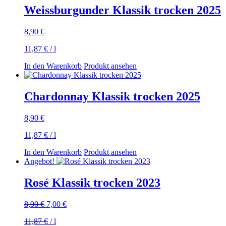
Weissburgunder Klassik trocken 2025
8,90
€
11,87
€
/
l
In den Warenkorb
Produkt ansehen
Chardonnay Klassik trocken 2025
8,90
€
11,87
€
/
l
In den Warenkorb
Produkt ansehen
Angebot!
Rosé Klassik trocken 2023
Ursprünglicher
Aktueller
8,90
€
7,00
€
Preis
Preis
11,87
€
/
l
war:
ist: