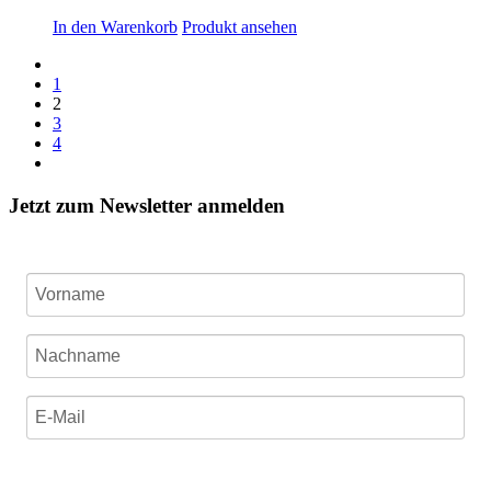
8,90 €
7,00 €.
In den Warenkorb
Produkt ansehen
1
2
3
4
Jetzt zum Newsletter anmelden
Ich stimme zu, dass meine personenbezogenen Daten
genutzt werden, um werbliche E-Mails zu erhalten, und