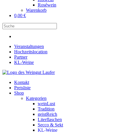
Roséwein
Warenkorb
0,00
€
Veranstaltungen
Hochzeitslocation
Partner
KL-Weine
Kontakt
Preisliste
Shop
Kategorien
weinLust
Tradition
geistReich
Literflaschen
Secco & Sekt
KL-Weine