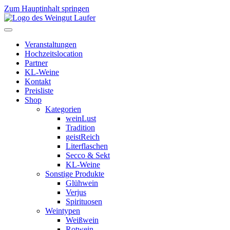
Zum Hauptinhalt springen
Veranstaltungen
Hochzeitslocation
Partner
KL-Weine
Kontakt
Preisliste
Shop
Kategorien
weinLust
Tradition
geistReich
Literflaschen
Secco & Sekt
KL-Weine
Sonstige Produkte
Glühwein
Verjus
Spirituosen
Weintypen
Weißwein
Rotwein