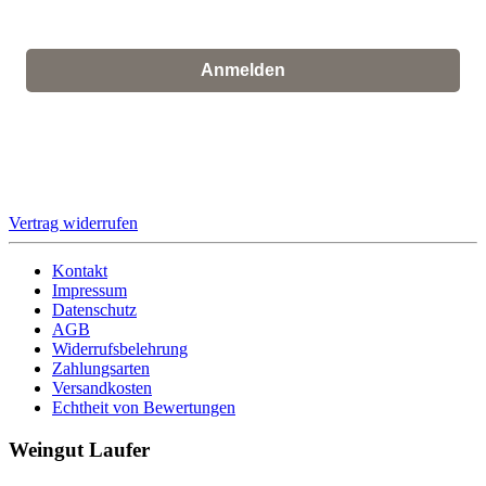
weiß, dass ich dies jederzeit widerrufen kann.
Anmelden
Für den Versand unserer Newsletter nutzen wir rapidmail. Mit
Ihrer Anmeldung stimmen Sie zu, dass die eingegebenen Daten
an rapidmail übermittelt werden. Beachten Sie bitte deren
AGB
und
Datenschutzbestimmungen
.
Vertrag widerrufen
Kontakt
Impressum
Datenschutz
AGB
Widerrufsbelehrung
Zahlungsarten
Versandkosten
Echtheit von Bewertungen
Weingut Laufer