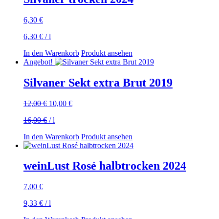
6,30
€
6,30
€
/
l
In den Warenkorb
Produkt ansehen
Angebot!
Silvaner Sekt extra Brut 2019
Ursprünglicher
Aktueller
12,00
€
10,00
€
Preis
Preis
16,00
€
/
l
war:
ist:
12,00 €
10,00 €.
In den Warenkorb
Produkt ansehen
weinLust Rosé halbtrocken 2024
7,00
€
9,33
€
/
l